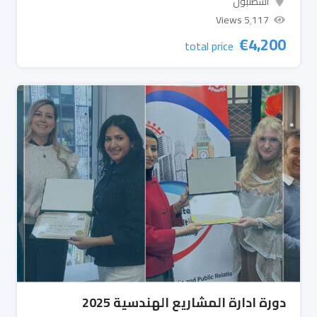
اسطنبول
5٬117 Views
€
4,200
total price
دورة ادارة المشاريع الهندسية 2025