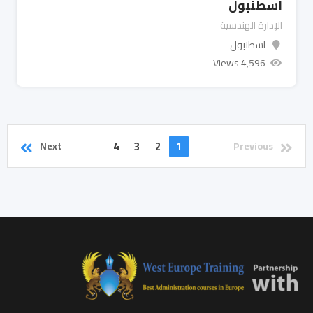
اسطنبول
الإدارة الهندسية
اسطنبول
4٬596 Views
4
3
2
1
Next
Previous