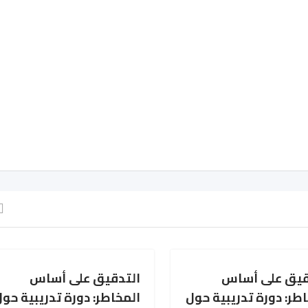
قيق على أساس
التدقيق على أساس
طر: دورة تدريبية حول
المخاطر: دورة تدريبية حو