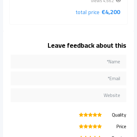
4٬662 Views
€
4,200
total price
Leave feedback about this
Quality
1
2
3
4
5
Price
1
2
3
4
5