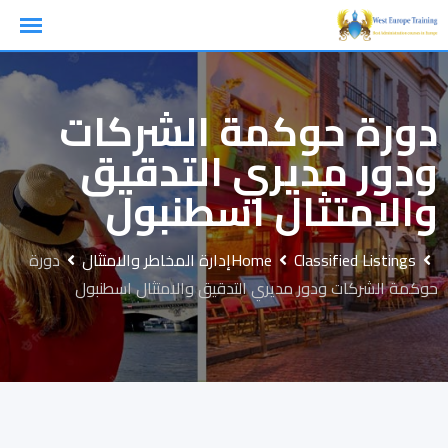
Ski
t
conten
دورة حوكمة الشركات
ودور مديري التدقيق
والامتثال اسطنبول
Classified Listings
Home
إدارة المخاطر والامتثال
دورة
حوكمة الشركات ودور مديري التدقيق والامتثال اسطنبول