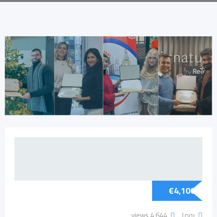
€
4,100
روما
4٬644 views