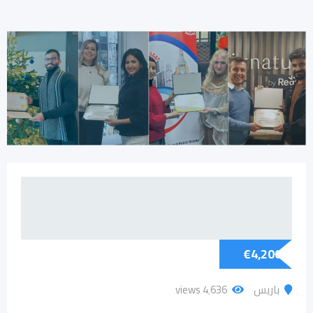
€
4,200
باريس
4٬636 views