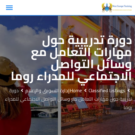
Ski
t
conten
دورة تدريبية حول
مهارات التعامل مع
وسائل التواصل
الاجتماعي للمدراء روما
Classified Listings
Home
إدارة التسويق والإعلام
دورة
تدريبية حول مهارات التعامل مع وسائل التواصل الاجتماعي للمدراء
روما