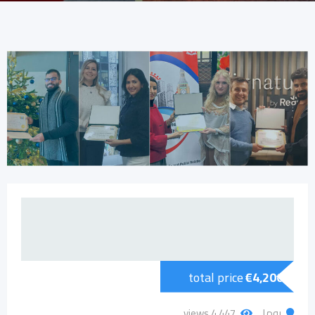
total price
€
4,200
روما
4٬447 views