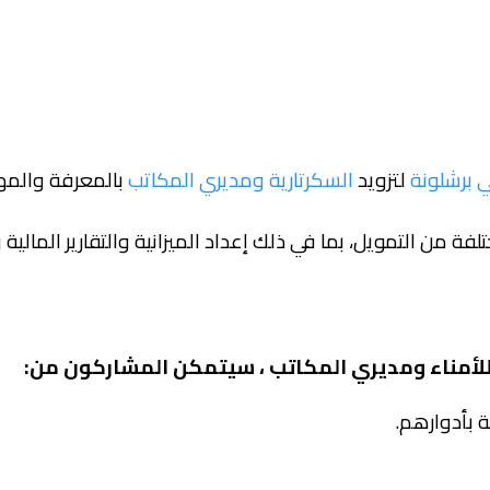
 برشلونة
لتزويد
السكرتارية ومديري المكاتب
بالمعرفة والمها
ة للأمناء ومديري المكاتب ، سيتمكن المشاركون من: