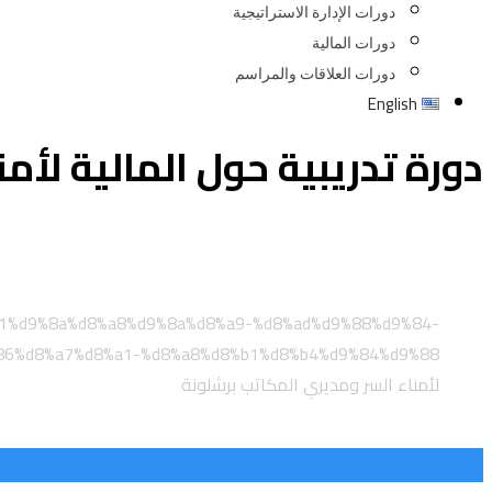
دورات الإدارة الاستراتيجية
دورات المالية
دورات العلاقات والمراسم
English
دورة تدريبية حول المالية لأم
Home
Classified Listings
إدارة المكاتب والسكرتاريا
8%b1%d9%8a%d8%a8%d9%8a%d8%a9-%d8%ad%d9%88%d9%84-
6%d8%a7%d8%a1-%d8%a8%d8%b1%d8%b4%d9%84%d9%88/
لأمناء السر ومديري المكاتب برشلونة
€
4,100
total price