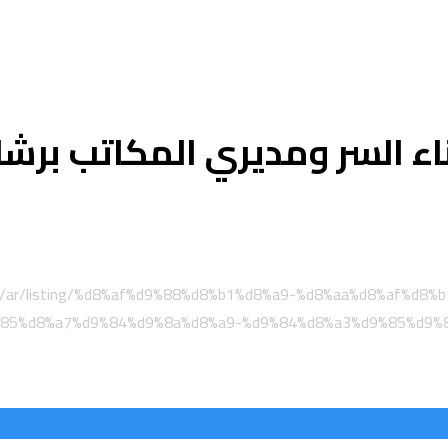
ناء السر ومديري المكاتب برشل
om/ar/listing/%d8%af%d9%88%d8%b1%d8%a9-%d8%aa%d8%af%d
85%d8%a7%d9%84%d9%8a%d8%a9-%d9%84%d8%a3%d9%85%d9%8