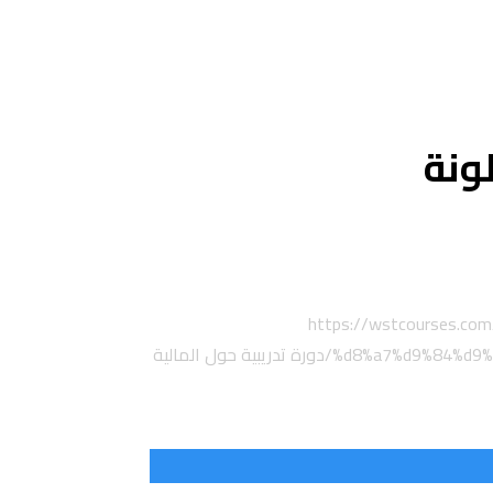
ونة
https://wstcourses.c
%d8%a7%d9%84%d9%
دورة تدريبية حول المالية