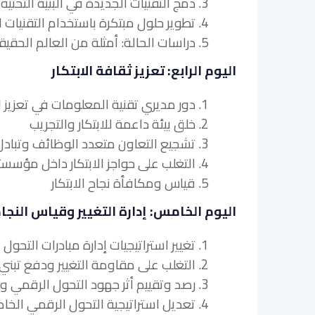
3. دمج التقنيات الجديدة في البنية التحتية الحالية لتكنولوجيا المعلومات
4. تطوير حلول مبتكرة باستخدام التقنيات الناشئة
5. دراسات الحالة: أمثلة من العالم الحقيقي للتحول الرقمي والابتكار
اليوم الرابع: تعزيز ثقافة الابتكار
1. دور مديري تقنية المعلومات في تعزيز الابتكار
2. خلق بيئة داعمة للابتكار والتجريب
3. تشجيع التعاون متعدد الوظائف وتبادل المعرفة
4. التغلب على حواجز الابتكار داخل مؤسستك
5. قياس ومكافأة نجاح الابتكار
اليوم الخامس: إدارة التغيير وقياس النجا
1. تغيير استراتيجيات إدارة مبادرات التحول الرقمي
2. التغلب على مقاومة التغيير ودفع تبني التقنيات الجديدة
3. رصد وتقييم أثر جهود التحول الرقمي والابتكار
4. تعديل استراتيجية التحول الرقمي الخاصة بك على أساس الملاحظات والنتائج