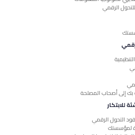
لرقمي
ئة للابتكار