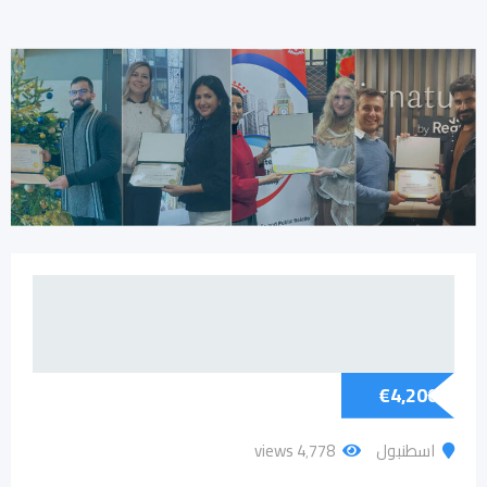
€
4,200
اسطنبول
4٬778 views