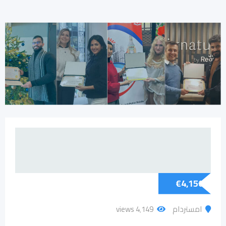
€
4,150
امستردام
4٬149 views