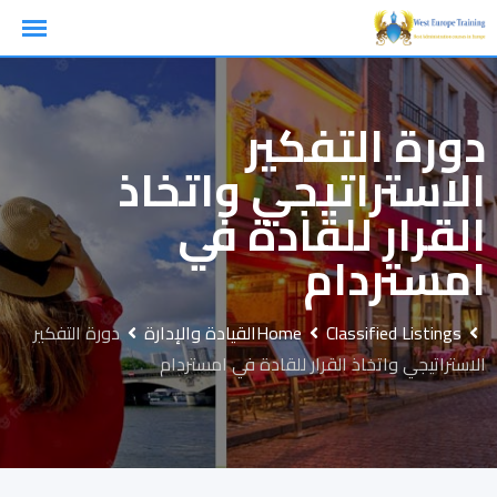
Ski
t
conten
دورة التفكير
الاستراتيجي واتخاذ
القرار للقادة في
امستردام
Classified Listings
Home
القيادة والإدارة
دورة التفكير
الاستراتيجي واتخاذ القرار للقادة في امستردام