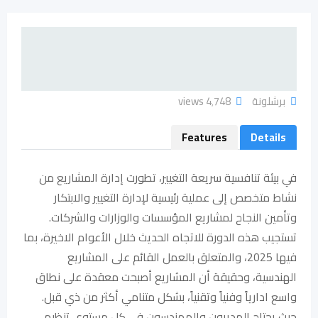
برشلونة
4٬748 views
Features
Details
في بيئة تنافسية سريعة التغيير، تطورت إدارة المشاريع من
نشاط متخصص إلى عملية رئيسية لإدارة التغيير والابتكار
وتأمين النجاح لمشاريع المؤسسات والوزارات والشركات.
تستجيب هذه الدورة للاتجاه الحديث خلال الأعوام الاخيرة، بما
فيها 2025، والمتعلق بالعمل القائم على المشاريع
الهندسية، وحقيقة أن المشاريع أصبحت معقدة على نطاق
واسع ادارياً وفنياً وتقنياً، بشكل متنامي أكثر من ذي قبل.
حيث يحتاج المديرون والمهندسون في كل مستوى تنظيمي