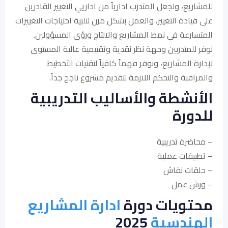
للمشاريع، ولجعل المتدرب ادارياً من اداريي التغيير القادرين
على قيادة التغيير، والعمل بشكل مرن لتلبية احتياجات التغييرات
المتسارعة في نمط المشاريع والانتاج ورؤى المسؤولين.
نوفر للمتدربين وجهة نظر نقدية وتقييمية عالية المستوى
لإدارة المشاريع، ونوفر فهماً كافياً لتقنيات التخطيط
والمراقبة والتحكم اللازمة لتقديم مشروع ناجح جداً.
الأنشطة والأساليب التدريبية
للدورة
– محاضرة تدريبية
– تطبيقات عملية
– حلقات نقاش
– ورش عمل
محتويات دورة
ادارة المشاريع
الهندسية
2025