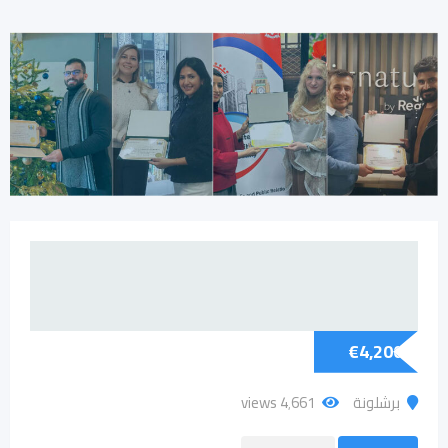
€
4,200
برشلونة
4٬661 views