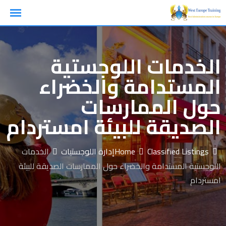
Ski
t
conten
الخدمات اللوجستية
المستدامة والخضراء
حول الممارسات
الصديقة للبيئة امستردام
Classified Listings
Home
إدارة اللوجستيات
الخدمات
اللوجستية المستدامة والخضراء حول الممارسات الصديقة للبيئة
امستردام