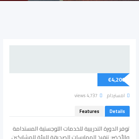
€
4,200
امستردام
4٬737 views
Features
Details
توفر الدورة التدريبية للخدمات اللوجستية المستدامة
والأخضر: تنفيذ الممارسات الصديقة للبيئة للمشاركين