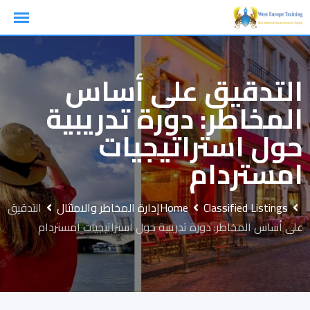
Ski
t
conten
التدقيق على أساس
المخاطر: دورة تدريبية
حول استراتيجيات
امستردام
Classified Listings
Home
إدارة المخاطر والامتثال
التدقيق
على أساس المخاطر: دورة تدريبية حول استراتيجيات امستردام