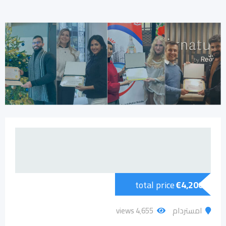
total price
€
4,200
امستردام
4٬655 views