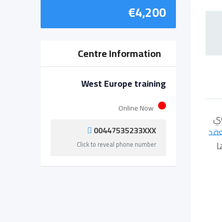
€
4,200
Centre Information
West Europe training
Online Now
وي
00447535233XXX
قد
ا
Click to reveal phone number