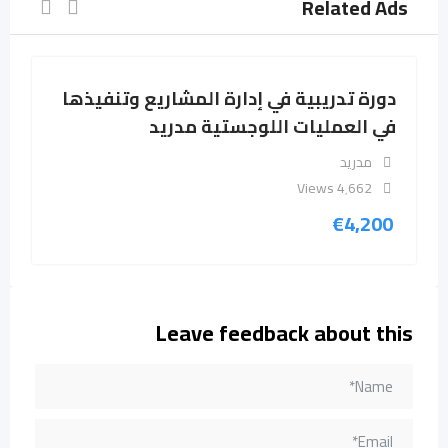
Related Ads
رة تدريبية في إدارة المشاريع وتنفيذها
دورة ت
 العمليات اللوجستية مدريد
في الع
مدريد
اسطن
658 Views
4٬662 Views
4,200
€
4,20
Leave feedback about this