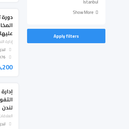
Istanbul
Show More
دورة ت
المخاط
عليها 
Apply filters
إدارة ال
لندن
 Views
4,200
إدارة
التفو
لندن
العلاقات
لندن