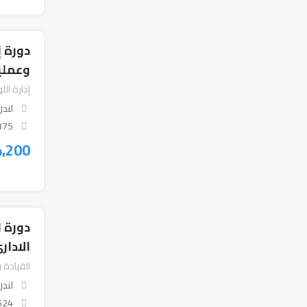
دورة 
وعملي
إدارة ال
لندن
 Views
4,200
دورة ا
الاداري 2025 
القيادة و
لندن
 Views