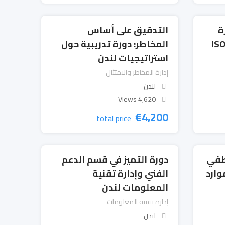
ة
التدقيق على أساس
ISO 9001
المخاطر: دورة تدريبية حول
استراتيجيات لندن
إدارة المخاطر والامتثال
لندن
4٬620 Views
€
4,200
total price
اطفي
دورة التميز في قسم الدعم
وارد
الفني وإدارة تقنية
المعلومات لندن
إدارة تقنية المعلومات
لندن