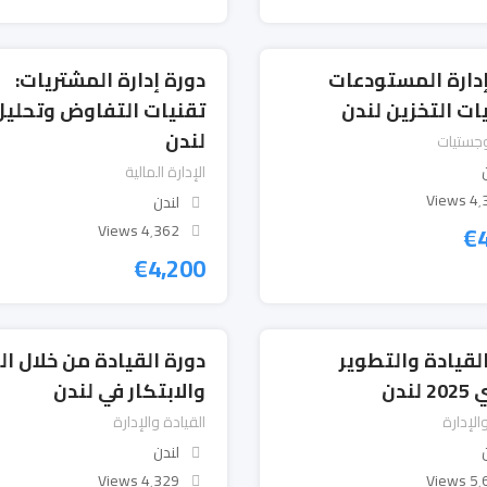
إدارة المستودعات
دورة إدارة المشتريات:
ات التخزين لندن
تقنيات التفاوض وتحليل
لندن
لوجستيات
الإدارة المالية
4٬375
لندن
€
4٬362 Views
€
4,200
لقيادة والتطوير
دورة القيادة من خلال الت
لندن
والابتكار في لندن
الإدارة
القيادة والإدارة
لندن
4٬329 Views
5٬624