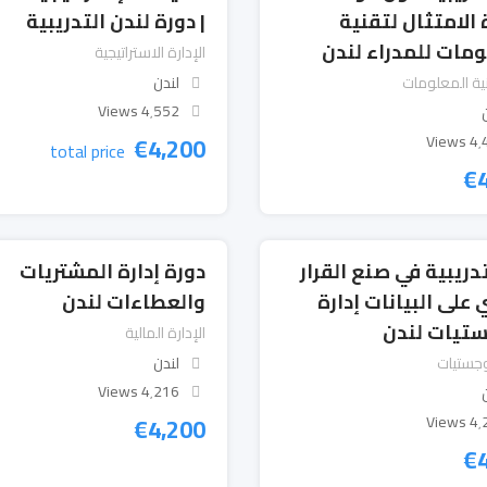
 الامتثال لتقنية
| دورة لندن التدريبية
ومات للمدراء لندن
الإدارة الاستراتيجية
نية المعلومات
لندن
4٬552 Views
€
4,200
4٬407
total price
€
دريبية في صنع القرار
دورة إدارة المشتريات
 على البيانات إدارة
والعطاءات لندن
ستيات لندن
الإدارة المالية
لوجستيات
لندن
4٬216 Views
€
4,200
4٬297
€