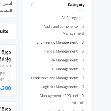
أفضل الد
Category
المخاطر
All Categories
Audit and Compliance
ults
Management
Engineering Management
Financial Management
دورة ا
وإدارة
HR Management
الإدارة ا
IT Management
لندن
Leadership and Management
 Views
4,200
Logistics Management
Management of PR and
protocols
دورة 