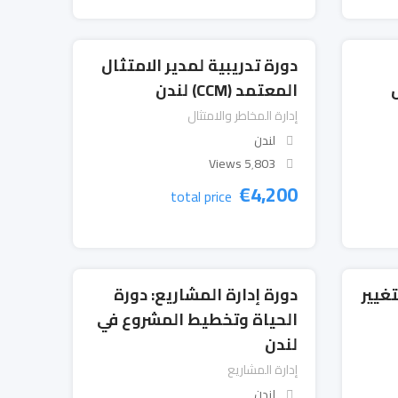
دورة تدريبية لمدير الامتثال
المعتمد (CCM) لندن
إدارة المخاطر والامتثال
لندن
5٬803 Views
€
4,200
total price
غيير
دورة إدارة المشاريع: دورة
الحياة وتخطيط المشروع في
لندن
إدارة المشاريع
لندن