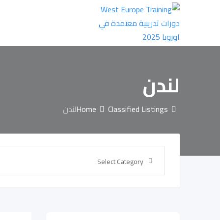
Skip
to
content
لندن
Classified Listings
Home
لندن
Select Category