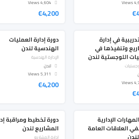
4٬604 Views
4٬609
€
4,200
€
دريبية في إدارة
دورة إدارة العمليات
ريع وتنفيذها في
الهندسية لندن
يات اللوجستية لندن
الإدارة الهندسية
لوجستيات
لندن
5٬311 Views
€
4,200
4٬708
€
لمهارات الإدارية
دورة تخطيط ومراقبة إدا
ي العلاقات العامة
المشاريع لندن
إدارة المشاريع