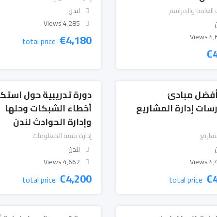
 العامة والمراسم
لندن
4٬285 Views
€
4,180
4٬616
total price
€
أفضل مبادئ
دورة تدريبية حول است
سات إدارة المشاريع
أخطاء الشبكات وحلها
وإدارة الحوادث لندن
مشاريع
إدارة تقنية المعلومات
لندن
4٬662 Views
4٬496
€
4,200
€
total price
total price