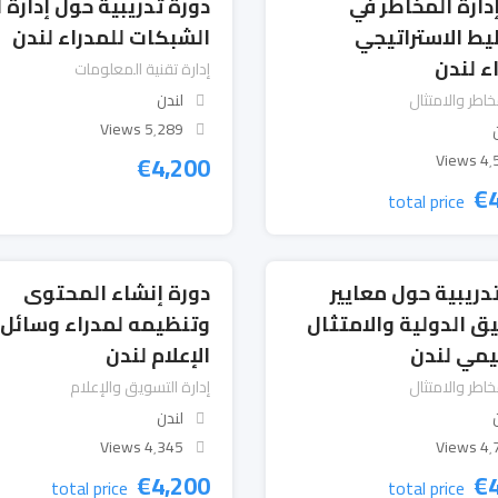
دارة المخاطر في
دورة تدريبية حول إدارة 
يط الاستراتيجي
الشبكات للمدراء لندن
ء لندن
إدارة تقنية المعلومات
خاطر والامتثال
لندن
5٬289 Views
€
4,200
4٬594
€
total price
دريبية حول معايير
دورة إنشاء المحتوى
ق الدولية والامتثال
وتنظيمه لمدراء وسائل
يمي لندن
الإعلام لندن
خاطر والامتثال
إدارة التسويق والإعلام
لندن
4٬345 Views
4٬793
€
4,200
€
total price
total price