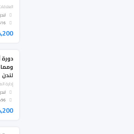
العلاقات
لندن
 Views
4,200
دورة 
وممار
لندن
إدارة ال
لندن
 Views
4,200