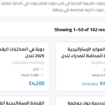
ورات التدريبية الادارية في لندن دورات قصير دورات في الادارة المالية، ال
 دورات ادارية متخصصة في بريطانيا
Showing 1–50 of 162 res
لموارد الإستراتيجية
دورة في المكتبات الرقم
 المحافظ للمدراء لندن
2025 لندن
لاستراتيجية
إدارة المكاتب والسكرتاريا
لندن
5٬086 Views
4٬631
€
4,200
€
total price
تدريبية حول حوكمة
القيادة الإستراتيجية الف