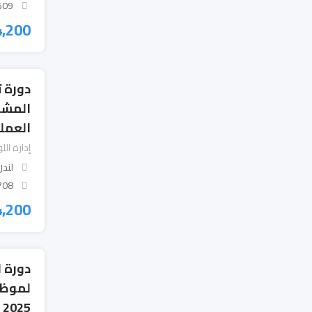
 Views
4,200
دورة ت
المشا
العمل
إدارة ال
لندن
 Views
4,200
دورة ا
لموظف
2025 لندن