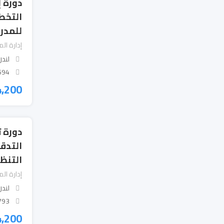
دورة إ
التخط
للمدرا
إدارة الم
لندن
 Views
4,200
دورة ت
التدقي
التنظ
إدارة الم
لندن
 Views
4,200