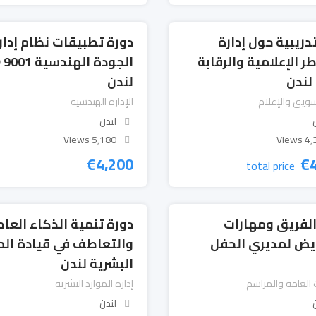
دريبية حول إدارة
دورة تطبيقات نظام إدار
ر الإعلامية والرقابة
الجودة الهندسية 
لندن
لندن
تسويق والإعلام
الإدارة الهندسية
لندن
5٬180 Views
4٬376
€
4,200
€
total price
 الفريق ومهارات
دورة تنمية الذكاء الع
يض لمديري الحفل
والتعاطف في قيادة الم
البشرية لندن
 العامة والمراسم
إدارة الموارد البشرية
لندن