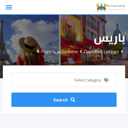
Ski
t
conten
باريس
Classified Listings
Home
باريس
Page 4
Select Category
Search