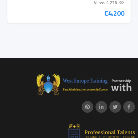
4٬276 Views
€
4,200